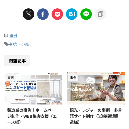
-
事例
-
卸売・小売
関連記事
事例
事例
製造業の事例｜ホームペー
観光・レジャーの事例｜多言
ジ制作・WEB集客支援（エ
語サイト制作（岩崎模型製
ース様）
造様）